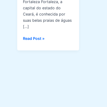
Fortaleza Fortaleza, a
capital do estado do
Ceará, é conhecida por
suas belas praias de águas
[…]
As
Read Post »
Melhores
Praias
em
Fortaleza