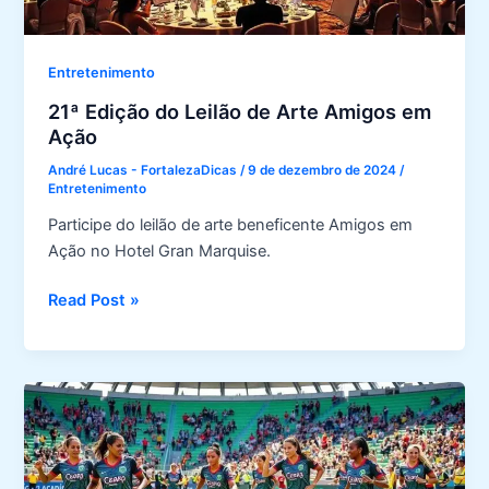
Entretenimento
21ª Edição do Leilão de Arte Amigos em
Ação
André Lucas - FortalezaDicas
/
9 de dezembro de 2024
/
Entretenimento
Participe do leilão de arte beneficente Amigos em
Ação no Hotel Gran Marquise.
21ª
Read Post »
Edição
do
Leilão
de
Arte
Amigos
em