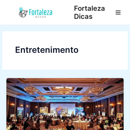
Ir
Fortaleza
para
Dicas
Main
o
conteúdo
Men
Entretenimento