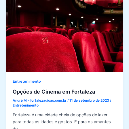
o
Clássico-
Rainha
no
Futebol
Feminino
Entretenimento
Opções de Cinema em Fortaleza
André M - fortalezadicas.com.br
/
11 de setembro de 2023
/
Entretenimento
Fortaleza é uma cidade cheia de opções de lazer
para todas as idades e gostos. E para os amantes
do