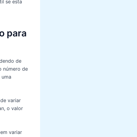
il se esta
to para
ndendo de
 o número de
r uma
de variar
n, o valor
dem variar