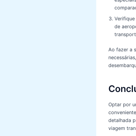
comparaç
Verifiqu
de aerop
transport
Ao fazer a 
necessárias
desembarqu
Concl
Optar por u
conveniente
detalhada p
viagem tran