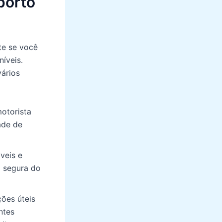
porto
te se você
íveis.
vários
motorista
ade de
veis e
m segura do
ções úteis
ntes