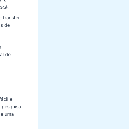
ocê.
 transfer
as de
s
al de
ácil e
a pesquisa
ite uma