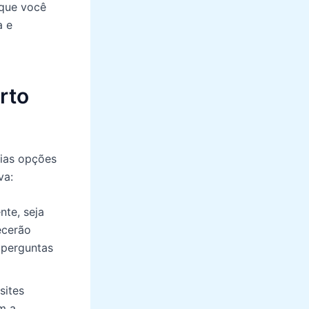
 que você
a e
rto
rias opções
va:
nte, seja
ecerão
 perguntas
sites
m a