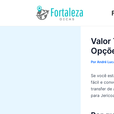
Ir
para
o
conteúdo
Valor
Opçõe
Por
André Luca
Se você est
fácil e con
transfer de 
para Jerico