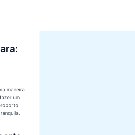
ara:
uma maneira
 fazer um
aeroporto
ranquila.