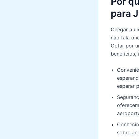
Por qu
para 
Chegar a um
não fala o 
Optar por u
benefícios, 
Conveniên
esperand
esperar p
Seguranç
oferecem
aeroport
Conhecime
sobre Jer