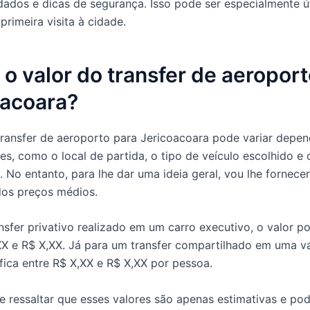
dos e dicas de segurança. Isso pode ser especialmente út
 primeira visita à cidade.
 o valor do transfer de aeropor
oacoara?
transfer de aeroporto para Jericoacoara pode variar depe
res, como o local de partida, o tipo de veículo escolhido e
. No entanto, para lhe dar uma ideia geral, vou lhe fornece
dos preços médios.
nsfer privativo realizado em um carro executivo, o valor po
XX e R$ X,XX. Já para um transfer compartilhado em uma va
fica entre R$ X,XX e R$ X,XX por pessoa.
e ressaltar que esses valores são apenas estimativas e po