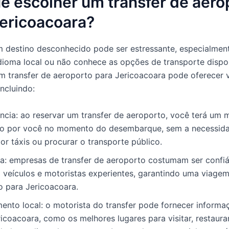
e escolher um transfer de aero
Jericoacoara?
 destino desconhecido pode ser estressante, especialmen
idioma local ou não conhece as opções de transporte dispon
m transfer de aeroporto para Jericoacoara pode oferecer 
incluindo:
cia: ao reservar um transfer de aeroporto, você terá um 
o por você no momento do desembarque, sem a necessid
or táxis ou procurar o transporte público.
a: empresas de transfer de aeroporto costumam ser confiá
 veículos e motoristas experientes, garantindo uma viage
o para Jericoacoara.
nto local: o motorista do transfer pode fornecer informa
icoacoara, como os melhores lugares para visitar, restaura