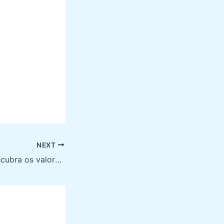
NEXT
Descubra os valores dos passeios em Fortaleza e aproveite sua viagem!