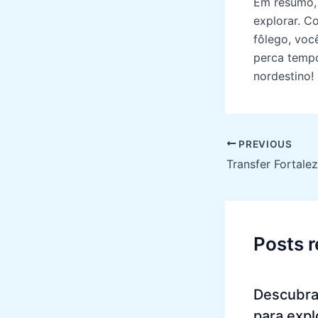
Em resumo, 
explorar. C
fôlego, voc
perca tempo
nordestino!
Post
PREVIOUS
navigation
Posts 
Descubra
para expl