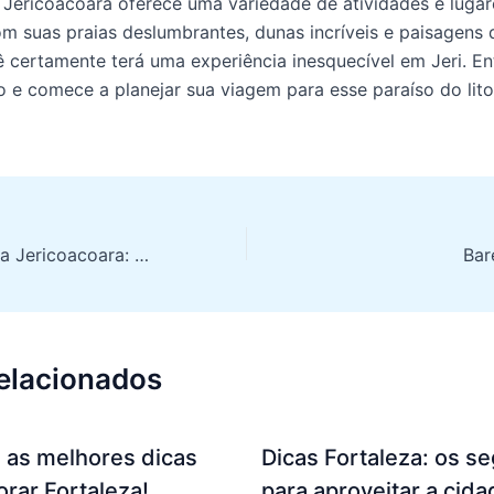
Jericoacoara oferece uma variedade de atividades e lugar
om suas praias deslumbrantes, dunas incríveis e paisagens d
ê certamente terá uma experiência inesquecível em Jeri. En
 e comece a planejar sua viagem para esse paraíso do lito
Transfer Fortaleza Jericoacoara: o guia completo para sua viagem
relacionados
 as melhores dicas
Dicas Fortaleza: os s
orar Fortaleza!
para aproveitar a cida