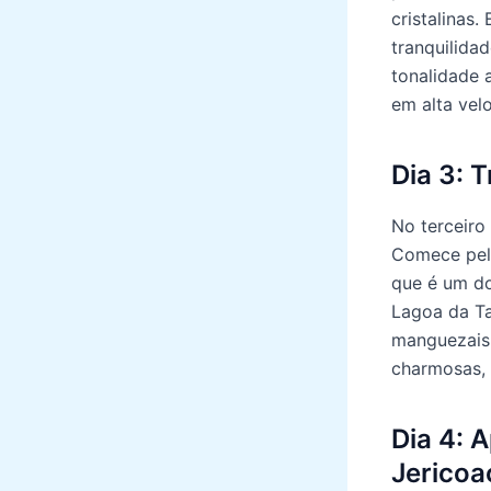
cristalinas
tranquilida
tonalidade 
em alta vel
Dia 3: 
No terceiro 
Comece pel
que é um do
Lagoa da Ta
manguezais.
charmosas, 
Dia 4: 
Jericoa