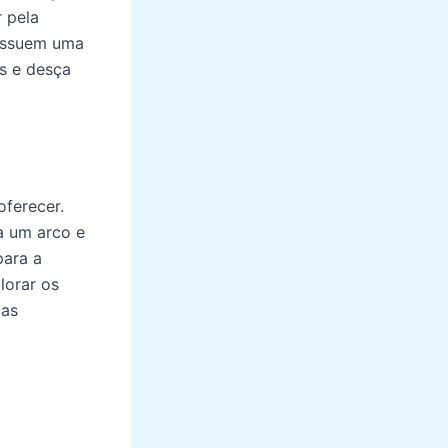
r pela
possuem uma
s e desça
oferecer.
a um arco e
para a
lorar os
las