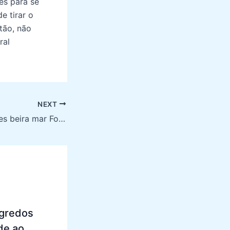
es para se
e tirar o
tão, não
ral
NEXT
Bares beira mar Fortaleza: Descubra os melhores points para aproveitar a cidade
egredos
de ao