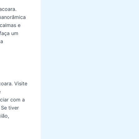
acoara.
 panorâmica
 calmas e
 faça um
 a
oara. Visite
e
iciar com a
 Se tiver
ião,