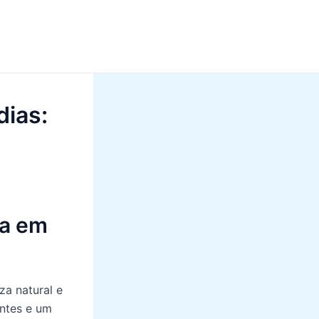
dias:
ra em
za natural e
entes e um