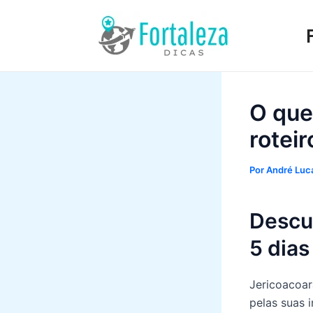
Ir
para
o
conteúdo
O que
roteir
Por
André Luca
Descu
5 dias
Jericoacoara
pelas suas 