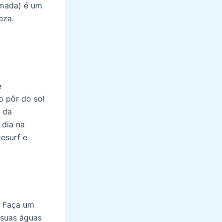
amada) é um
eza.
e
o pôr do sol
a da
 dia na
tesurf e
. Faça um
 suas águas