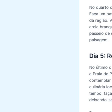
No quarto d
Faça um pas
da região. 
areia branq
passeio de 
paisagem.
Dia 5: 
No último di
a Praia de 
contemplar 
culinária lo
tempo, faça
deixando-se