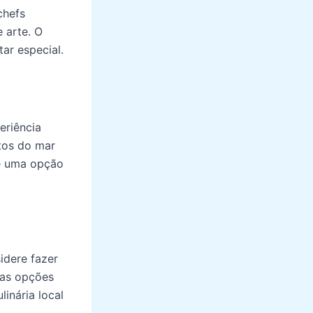
chefs
 arte. O
ar especial.
eriência
tos do mar
 uma opção
idere fazer
 as opções
inária local