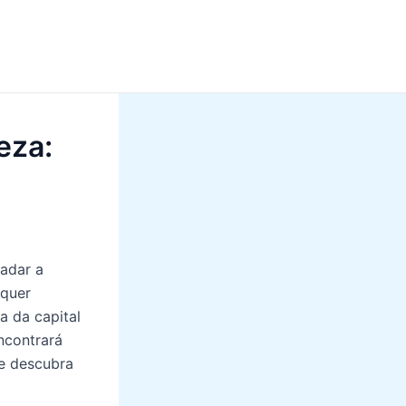
eza:
adar a
 quer
a da capital
ncontrará
 e descubra