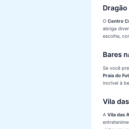
Dragão
O
Centro C
abriga dive
escolha, co
Bares n
Se você pre
Praia do Fu
incrível à b
Vila da
A
Vila das 
entretenim