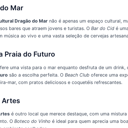
 do Mar
ultural Dragão do Mar
não é apenas um espaço cultural, 
rsos bares que atraem jovens e turistas. O
Bar do Cid
é uma
m música ao vivo e uma vasta seleção de cervejas artesana
a Praia do Futuro
fere uma vista para o mar enquanto desfruta de um drink, 
turo
são a escolha perfeita. O
Beach Club
oferece uma expe
eira-mar, com pratos deliciosos e coquetéis refrescantes.
s Artes
Artes
é outro local que merece destaque, com uma mistura 
ento. O
Boteco do Vinho
é ideal para quem aprecia uma boa