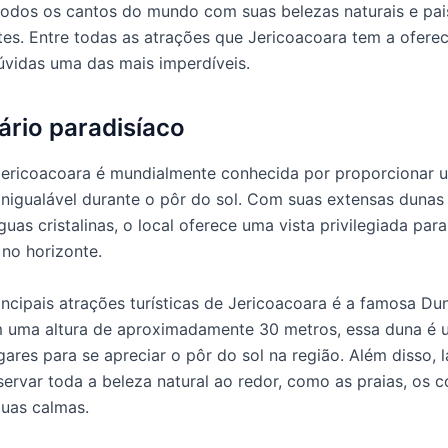
 todos os cantos do mundo com suas belezas naturais e pa
es. Entre todas as atrações que Jericoacoara tem a oferec
úvidas uma das mais imperdíveis.
rio paradisíaco
Jericoacoara é mundialmente conhecida por proporcionar 
inigualável durante o pôr do sol. Com suas extensas dunas 
uas cristalinas, o local oferece uma vista privilegiada para
 no horizonte.
ncipais atrações turísticas de Jericoacoara é a famosa Du
m uma altura de aproximadamente 30 metros, essa duna é 
gares para se apreciar o pôr do sol na região. Além disso, 
servar toda a beleza natural ao redor, como as praias, os c
uas calmas.