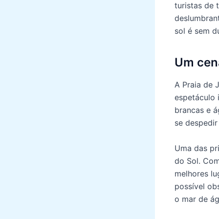
turistas de
deslumbrant
sol é sem d
Um cená
A Praia de 
espetáculo 
brancas e ág
se despedir
Uma das pri
do Sol. Co
melhores lu
possível ob
o mar de ág