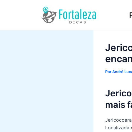
Ir
para
o
conteúdo
Jeric
encan
Por
André Luca
Jerico
mais f
Jericocoara
Localizada 