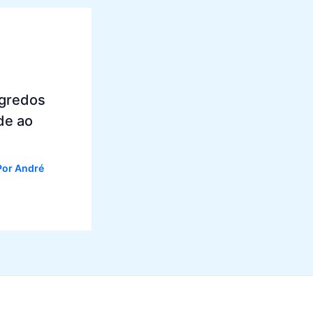
egredos
de ao
Por
André