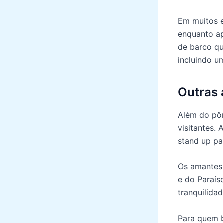
Em muitos e
enquanto ap
de barco qu
incluindo u
Outras 
Além do pôr
visitantes. 
stand up pa
Os amantes 
e do Paraís
tranquilidad
Para quem b