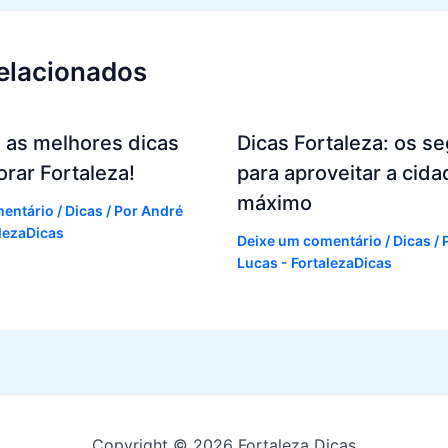
relacionados
 as melhores dicas
Dicas Fortaleza: os s
orar Fortaleza!
para aproveitar a cida
máximo
mentário
/
Dicas
/ Por
André
alezaDicas
Deixe um comentário
/
Dicas
/ 
Lucas - FortalezaDicas
Copyright © 2026 Fortaleza Dicas