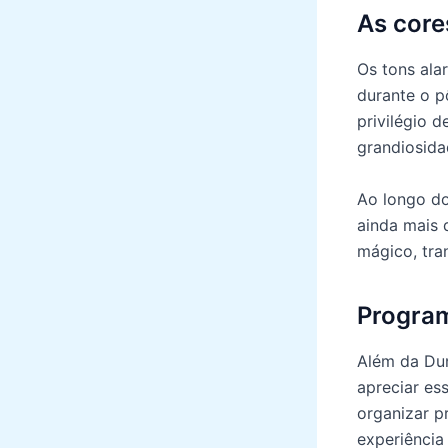
As core
Os tons ala
durante o p
privilégio
grandiosida
Ao longo do
ainda mais 
mágico, tra
Program
Além da Dun
apreciar es
organizar p
experiência