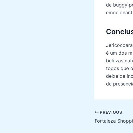
de buggy pe
emocionant
Conclu
Jericocoara
é um dos m
belezas nat
todos que o
deixe de in
de presenci
Post
PREVIOUS
navigation