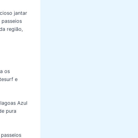
cioso jantar
 passeios
da região,
ra os
tesurf e
 lagoas Azul
de pura
 passeios