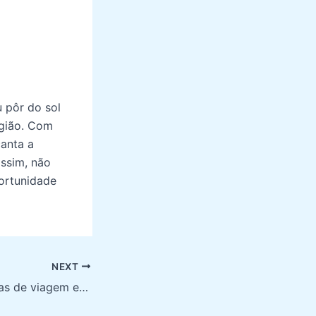
u pôr do sol
gião. Com
canta a
assim, não
portunidade
NEXT
Dicas de viagem em Fortaleza: conheça as melhores atrações