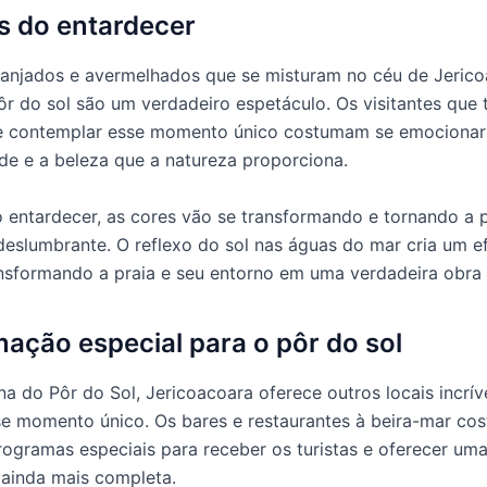
s do entardecer
ranjados e avermelhados que se misturam no céu de Jeric
ôr do sol são um verdadeiro espetáculo. Os visitantes que
 de contemplar esse momento único costumam se emociona
de e a beleza que a natureza proporciona.
 entardecer, as cores vão se transformando e tornando a
deslumbrante. O reflexo do sol nas águas do mar cria um ef
nsformando a praia e seu entorno em uma verdadeira obra 
ação especial para o pôr do sol
a do Pôr do Sol, Jericoacoara oferece outros locais incrív
se momento único. Os bares e restaurantes à beira-mar c
rogramas especiais para receber os turistas e oferecer um
 ainda mais completa.