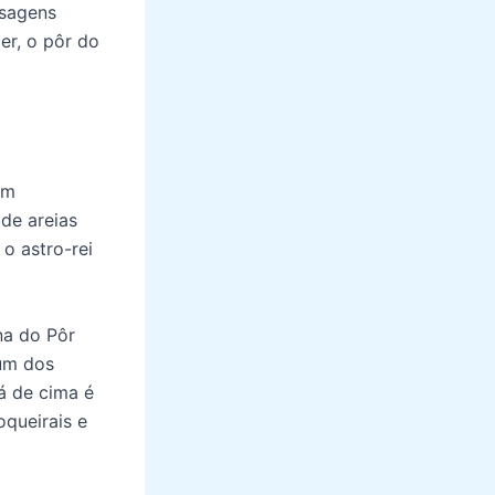
isagens
er, o pôr do
um
de areias
 o astro-rei
na do Pôr
um dos
lá de cima é
oqueirais e