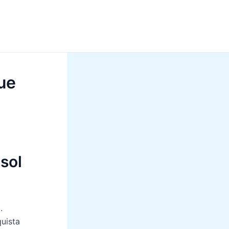
que
sol
.
uista