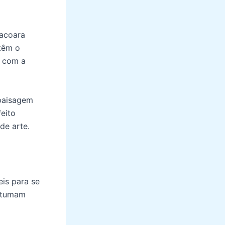
oacoara
 têm o
r com a
 paisagem
eito
de arte.
eis para se
ostumam
a