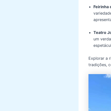
Feirinha 
variedade
apresent
Teatro J
um verdad
espetácul
Explorar a 
tradições, 