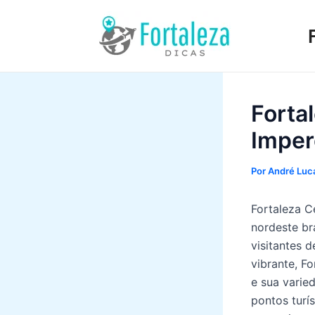
Ir
para
o
conteúdo
Forta
Imperd
Por
André Luca
Fortaleza C
nordeste br
visitantes d
vibrante, F
e sua varie
pontos turí