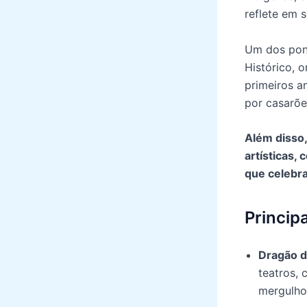
reflete em s
Um dos pont
Histórico, 
primeiros a
por casarõe
Além disso,
artísticas, 
que celebr
Princip
Dragão d
teatros,
mergulho 