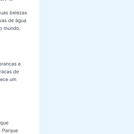
suas belezas
goas de água
 o mundo.
brancas e
racas de
erece um
 que
o Parque