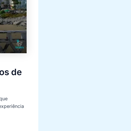
cos de
 que
experiência