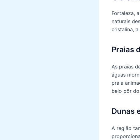
Fortaleza, 
naturais de
cristalina,
Praias 
As praias d
águas morna
praia animad
belo pôr do
Dunas e
A região ta
proporciona