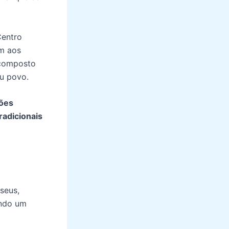
Centro
am aos
 composto
eu povo.
sões
tradicionais
seus,
ando um