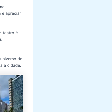
uma
a e apreciar
o teatro é
s
 universo de
a a cidade.