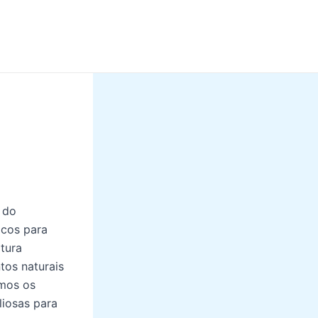
 do
icos para
ltura
tos naturais
emos os
liosas para