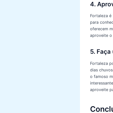
4. Apro
Fortaleza é
para conhec
oferecem mú
aproveite o
5. Faça
Fortaleza p
dias chuvos
o famoso me
interessan
aproveite pa
Concl