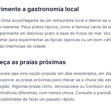
rimente a gastronomia local
 clima aconchegante de um restaurante local e delicie-se 
 cearense. Peça pratos típicos, como a famosa carne de s
xperimente um delicioso prato à base de frutos do mar. V
itar para experimentar as típicas tapiocas ou um bom ca
ias charmosas da cidade.
eça as praias próximas
 praia seja uma opção popular em dias ensolarados, em di
xplorar as praias próximas para checar se a chuva não est
região. Algumas praias como Jericoacoara ou Cumbuco po
limáticas diferentes, com menos chuva. Consulte a previs
ossibilidade de fazer um passeio rápido.