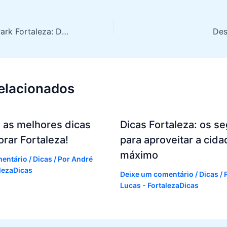
Ingresso Beach Park Fortaleza: Diversão Garantida e Descontos Imperdíveis
relacionados
 as melhores dicas
Dicas Fortaleza: os s
orar Fortaleza!
para aproveitar a cida
máximo
mentário
/
Dicas
/ Por
André
alezaDicas
Deixe um comentário
/
Dicas
/ 
Lucas - FortalezaDicas