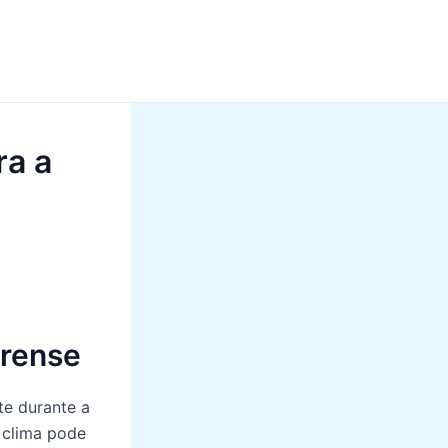
ra a
arense
te durante a
 clima pode