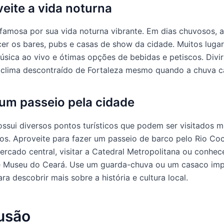
veite a vida noturna
 famosa por sua vida noturna vibrante. Em dias chuvosos, 
er os bares, pubs e casas de show da cidade. Muitos luga
sica ao vivo e ótimas opções de bebidas e petiscos. Divir
 clima descontraído de Fortaleza mesmo quando a chuva ca
 um passeio pela cidade
ossui diversos pontos turísticos que podem ser visitados
os. Aproveite para fazer um passeio de barco pelo Rio Co
rcado central, visitar a Catedral Metropolitana ou conhec
te Museu do Ceará. Use um guarda-chuva ou um casaco im
ra descobrir mais sobre a história e cultura local.
usão