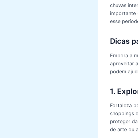
chuvas inte
importante 
esse períod
Dicas p
Embora a ma
aproveitar 
podem ajud
1. Expl
Fortaleza p
shoppings e
proteger da
de arte ou 