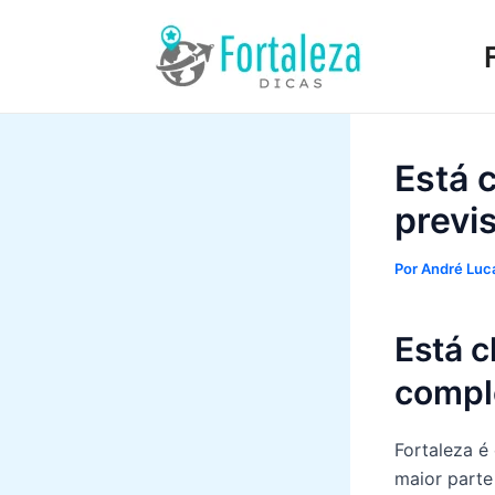
Ir
para
o
conteúdo
Está 
previ
Por
André Luca
Está 
comple
Fortaleza é 
maior parte