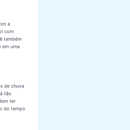
com a
ol com
ocê também
fé em uma
as de chuva
á tão
dem ter
ão do tempo