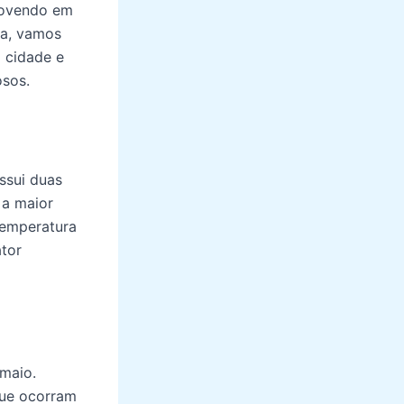
chovendo em
ia, vamos
a cidade e
osos.
ssui duas
 a maior
temperatura
ator
 maio.
que ocorram