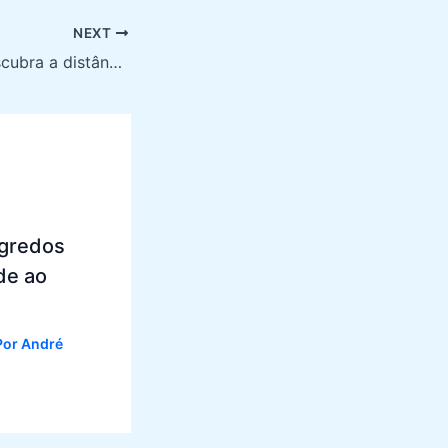
NEXT
Descubra a distância de Fortaleza e aproveite suas praias
egredos
de ao
Por
André