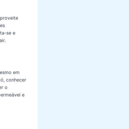
aproveite
res
ta-se e
ir.
 mesmo em
có, conhecer
er o
permeável e