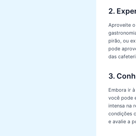
2. Expe
Aproveite o
gastronomia
pirão, ou e
pode aprove
das cafeter
3. Conh
Embora ir à
você pode e
intensa na 
condições c
e avalie a p