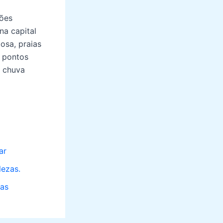
ções
na capital
osa, praias
e pontos
a chuva
ar
lezas.
ras