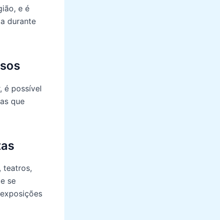
ião, e é
za durante
osos
, é possível
cas que
tas
 teatros,
 e se
e exposições