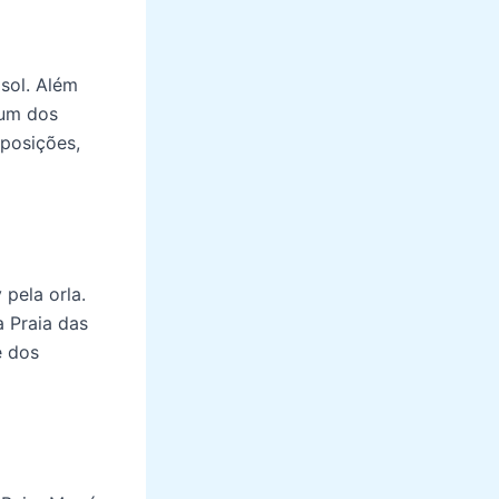
sol. Além
 um dos
xposições,
pela orla.
 Praia das
e dos