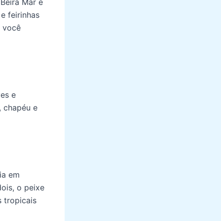
 Beira Mar é
e feirinhas
e você
ves e
, chapéu e
dia em
ois, o peixe
 tropicais