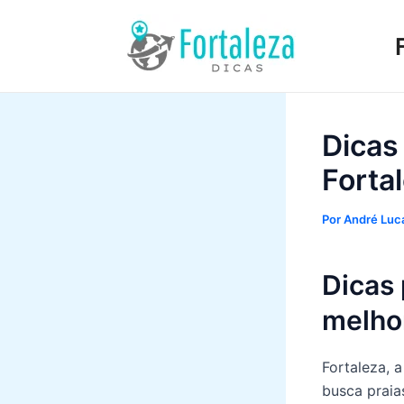
Ir
para
o
conteúdo
Dicas
Forta
Por
André Luca
Dicas 
melhor
Fortaleza, 
busca praias