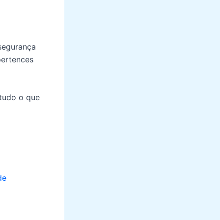
 segurança
pertences
 tudo o que
de