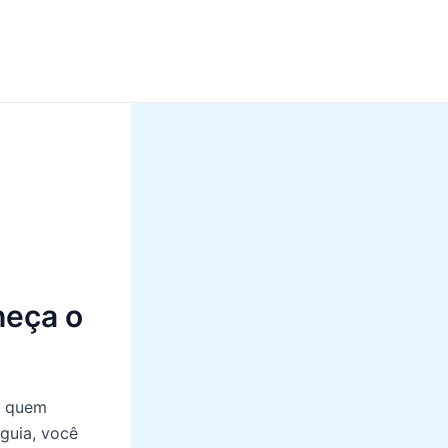
heça o
a quem
 guia, você