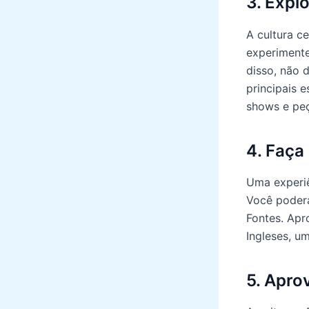
3. Explo
A cultura ce
experimente
disso, não 
principais 
shows e peç
4. Faça
Uma experiê
Você poderá
Fontes. Apr
Ingleses, u
5. Apro