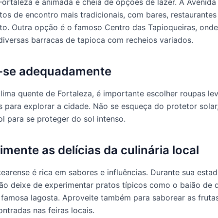
Fortaleza é animada e cheia de opções de lazer. A Avenida
os de encontro mais tradicionais, com bares, restaurantes 
to. Outra opção é o famoso Centro das Tapioqueiras, ond
diversas barracas de tapioca com recheios variados.
a-se adequadamente
lima quente de Fortaleza, é importante escolher roupas le
s para explorar a cidade. Não se esqueça do protetor solar
ol para se proteger do sol intenso.
imente as delícias da culinária local
 cearense é rica em sabores e influências. Durante sua esta
não deixe de experimentar pratos típicos como o baião de d
a famosa lagosta. Aproveite também para saborear as frutas
ntradas nas feiras locais.