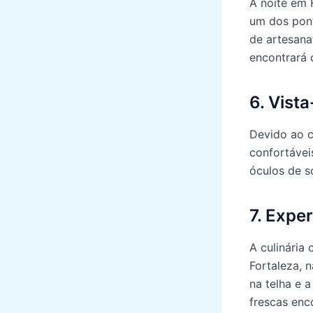
A noite em 
um dos pont
de artesana
encontrará 
6. Vist
Devido ao c
confortávei
óculos de s
7. Exper
A culinária
Fortaleza, 
na telha e 
frescas enco