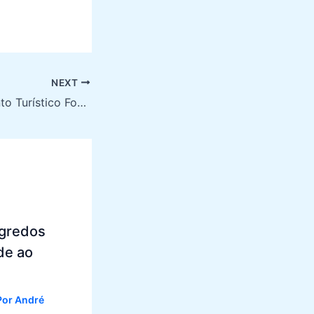
NEXT
Ponto Turístico Fortaleza: Descubra as belezas da cidade
egredos
de ao
Por
André