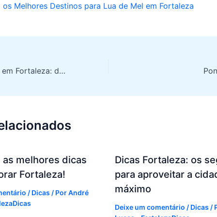
 os Melhores Destinos para Lua de Mel em Fortaleza
Pontos turísticos em Fortaleza: descubra as melhores atrações
relacionados
 as melhores dicas
Dicas Fortaleza: os s
orar Fortaleza!
para aproveitar a cida
máximo
mentário
/
Dicas
/ Por
André
alezaDicas
Deixe um comentário
/
Dicas
/ 