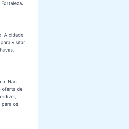
 Fortaleza.
o. A cidade
ara visitar
huvas.
nca. Não
 oferta de
erdível,
 para os