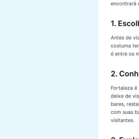
encontrará 
1. Esco
Antes de vi
costuma ter
é entre os 
2. Conh
Fortaleza é
deixe de vi
bares, rest
com suas ba
visitantes.