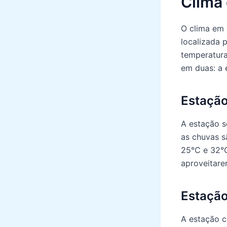
Clima 
O clima em 
localizada 
temperatura
em duas: a 
Estaçã
A estação s
as chuvas s
25°C e 32°C
aproveitare
Estaçã
A estação c