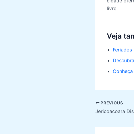
cidade ofer
livre.
Veja t
Feriados
Descubra 
Conheça 
Post
PREVIOUS
navigation