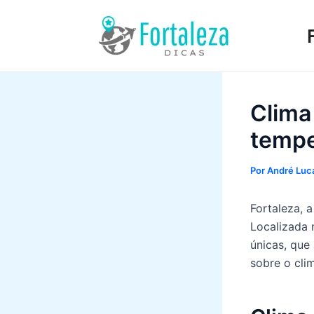
Ir
para
o
conteúdo
Clima
tempe
Por
André Luca
Fortaleza, 
Localizada n
únicas, que
sobre o cli