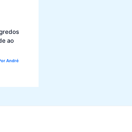
egredos
de ao
Por
André