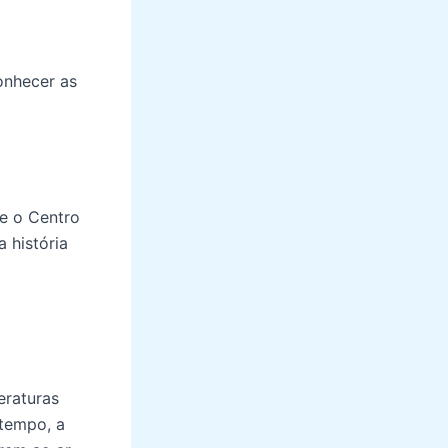
onhecer as
te o Centro
 história
eraturas
 tempo, a