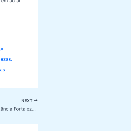
arem ao ar
ar
lezas.
ras
NEXT
Distância Fortaleza a Jericoacoara: O Melhor Roteiro de Viagem