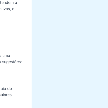
 tendem a
huvas, o
m
ce uma
s sugestões:
raia de
ulares.