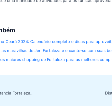
ece uma infinidade de atividades para os turistas aproveit
ambém
 no Ceará 2024: Calendário completo e dicas para aproveit
as maravilhas de Jeri Fortaleza e encante-se com suas be
os maiores shopping de Fortaleza para as melhores comp
Jericoacoara Distancia Fortaleza: A Melhor Rota para Aproveitar a Viagem