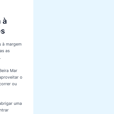
 à
es
as à margem
das as
.
Beira Mar
aproveitar o
correr ou
abrigar uma
ntrar