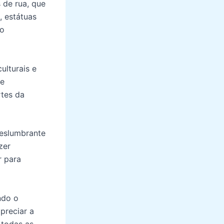
 de rua, que
, estátuas
do
ulturais e
 e
rtes da
deslumbrante
zer
r para
ndo o
apreciar a
 todas as