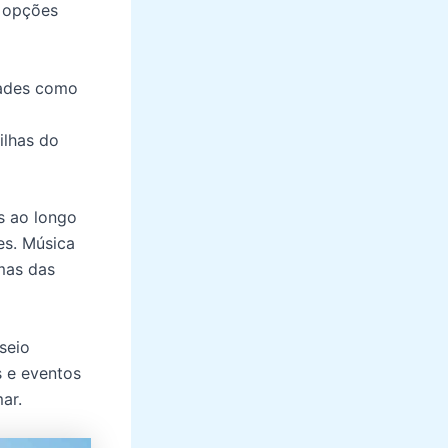
e opções
dades como
ilhas do
is ao longo
es. Música
mas das
sseio
s e eventos
ar.