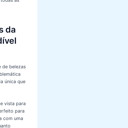
s da
ível
e de belezas
mblemática
ia única que
e vista para
erfeito para
nta com uma
uanto