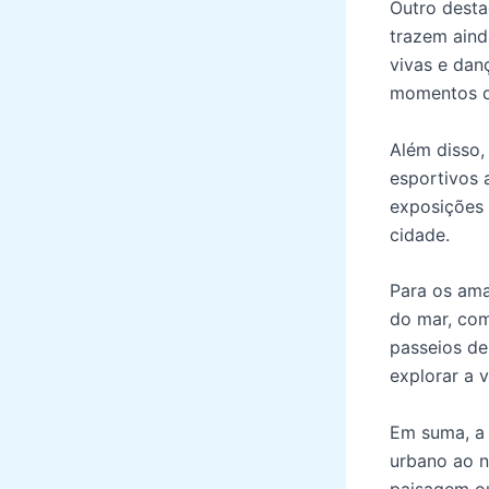
Outro desta
trazem aind
vivas e dan
momentos de
Além disso,
esportivos 
exposições 
cidade.
Para os ama
do mar, com 
passeios de
explorar a 
Em suma, a 
urbano ao na
paisagem ou