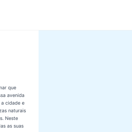
mar que
ssa avenida
 a cidade e
zas naturais
s. Neste
das as suas