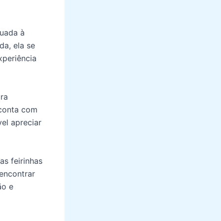
tuada à
a, ela se
xperiência
ara
 conta com
el apreciar
s feirinhas
 encontrar
ão e