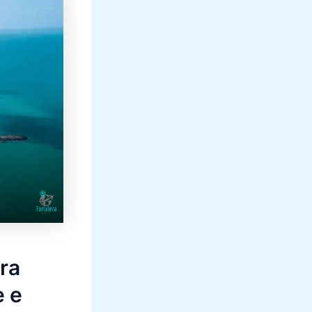
ra
e e