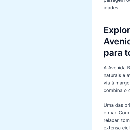
idades.
Explor
Avenid
para t
A Avenida B
naturais e 
via à marge
combina o c
Uma das pri
o mar. Com s
relaxar, to
extensa cicl