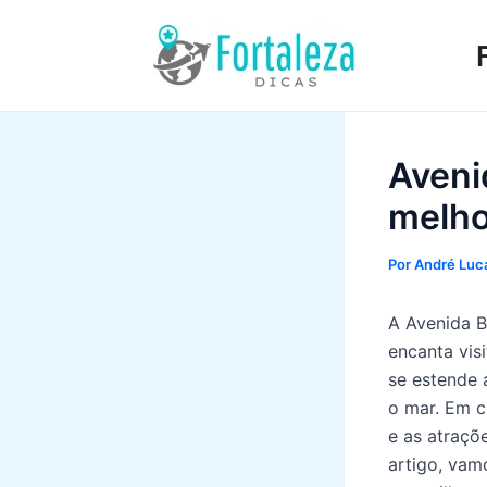
Ir
para
o
conteúdo
Aveni
melho
Por
André Luca
A Avenida B
encanta vis
se estende 
o mar. Em c
e as atraçõ
artigo, vam