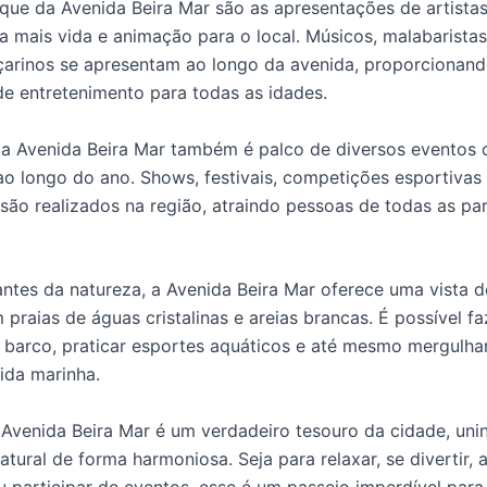
que da Avenida Beira Mar são as apresentações de artistas
a mais vida e animação para o local. Músicos, malabaristas
çarinos se apresentam ao longo da avenida, proporcionan
 entretenimento para todas as idades.
 a Avenida Beira Mar também é palco de diversos eventos c
ao longo do ano. Shows, festivais, competições esportivas
são realizados na região, atraindo pessoas de todas as pa
ntes da natureza, a Avenida Beira Mar oferece uma vista 
praias de águas cristalinas e areias brancas. É possível fa
 barco, praticar esportes aquáticos e até mesmo mergulha
vida marinha.
Avenida Beira Mar é um verdadeiro tesouro da cidade, uni
tural de forma harmoniosa. Seja para relaxar, se divertir, 
 participar de eventos, esse é um passeio imperdível para