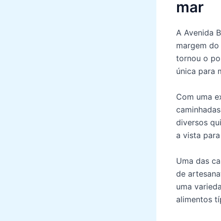
mar
A Avenida B
margem do m
tornou o po
única para 
Com uma ext
caminhadas,
diversos qu
a vista par
Uma das car
de artesana
uma varieda
alimentos tí