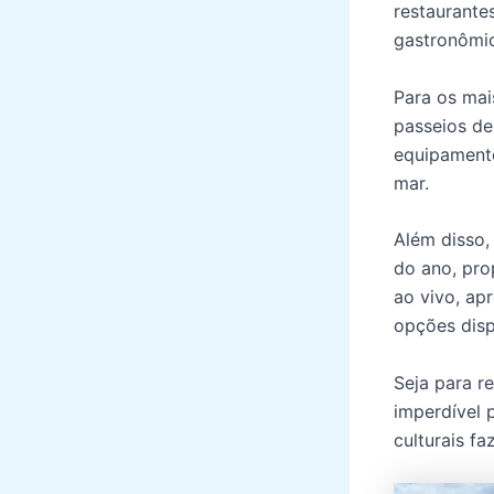
restaurante
gastronômic
Para os mai
passeios de
equipamento
mar.
Além disso,
do ano, pro
ao vivo, ap
opções disp
Seja para re
imperdível p
culturais f