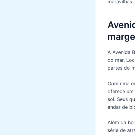
maravilhas.
Avenid
marge
A Avenida B
do mar. Loc
partes do m
Com uma ext
oferece um 
sol. Seus q
andar de bi
Além da bel
série de atr