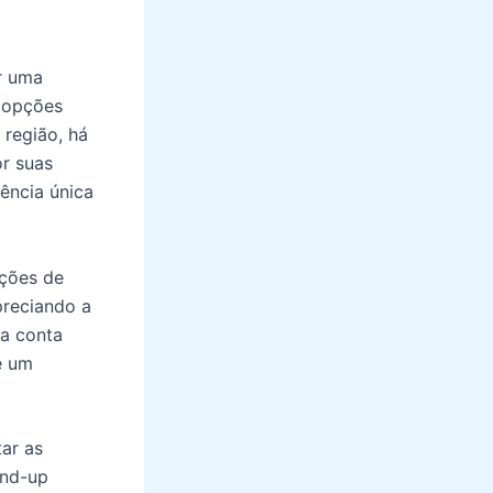
r uma
s opções
 região, há
or suas
ência única
pções de
preciando a
da conta
e um
ar as
and-up