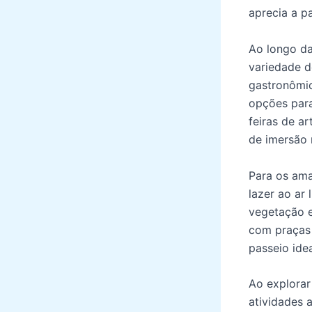
aprecia a p
Ao longo da
variedade d
gastronômic
opções para
feiras de a
de imersão n
Para os ama
lazer ao ar
vegetação e
com praças 
passeio idea
Ao explorar
atividades 